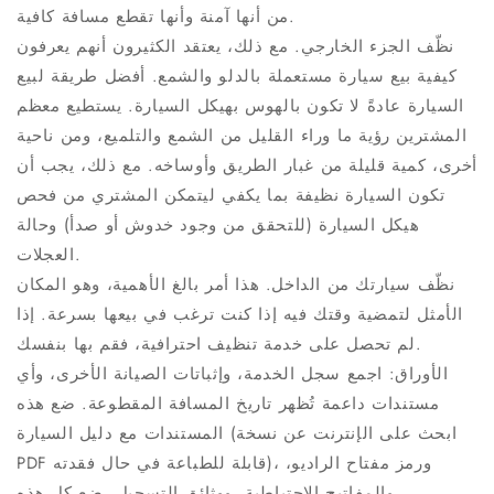
من أنها آمنة وأنها تقطع مسافة كافية.
نظّف الجزء الخارجي. مع ذلك، يعتقد الكثيرون أنهم يعرفون
كيفية بيع سيارة مستعملة بالدلو والشمع. أفضل طريقة لبيع
السيارة عادةً لا تكون بالهوس بهيكل السيارة. يستطيع معظم
المشترين رؤية ما وراء القليل من الشمع والتلميع، ومن ناحية
أخرى، كمية قليلة من غبار الطريق وأوساخه. مع ذلك، يجب أن
تكون السيارة نظيفة بما يكفي ليتمكن المشتري من فحص
هيكل السيارة (للتحقق من وجود خدوش أو صدأ) وحالة
العجلات.
نظّف سيارتك من الداخل. هذا أمر بالغ الأهمية، وهو المكان
الأمثل لتمضية وقتك فيه إذا كنت ترغب في بيعها بسرعة. إذا
لم تحصل على خدمة تنظيف احترافية، فقم بها بنفسك.
الأوراق: اجمع سجل الخدمة، وإثباتات الصيانة الأخرى، وأي
مستندات داعمة تُظهر تاريخ المسافة المقطوعة. ضع هذه
المستندات مع دليل السيارة (ابحث على الإنترنت عن نسخة
PDF قابلة للطباعة في حال فقدته)، ورمز مفتاح الراديو،
والمفاتيح الاحتياطية، ووثائق التسجيل. ضع كل هذه