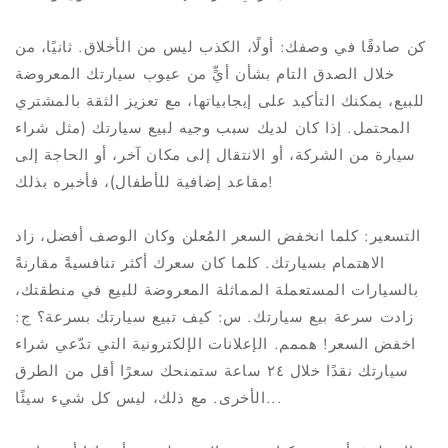
كن صادقًا في وصفك: أولًا، الكذب ليس من الأخلاق. ثانيًا، من
خلال الصدق التام بشأن أيٍّ من عيوب سيارتك المعروضة
للبيع، يمكنك التأكيد على إيجابياتها، مع تعزيز الثقة بالمشتري
المحتمل. إذا كان لديك سبب وجيه لبيع سيارتك (مثل شراء
سيارة من الشركة، أو الانتقال إلى مكان آخر، أو الحاجة إلى
مقاعد إضافية للأطفال)، فأخبره بذلك!
التسعير: كلما انخفض السعر المُعلن وكان الوصف أفضل، زاد
الاهتمام بسيارتك. كلما كان سعرك أكثر تنافسيةً مقارنةً
بالسيارات المستعملة المماثلة المعروضة للبيع في منطقتك،
زادت سرعة بيع سيارتك. س: كيف تبيع سيارتك بسرعة؟ ج:
اخفض السعر! هممم. الإعلانات الإلكترونية التي تدّعي شراء
سيارتك نقدًا خلال ٢٤ ساعة ستمنحك سعرًا أقل من الطرق
الأخرى. مع ذلك، ليس كل شيء سيئًا...