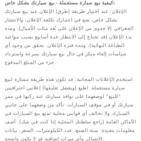
كيفية بيع سيارة مستعملة - بيع سيارتك بشكل خاص:
الإعلان: عند اختيار طريقة (طرق) الإعلان عند بيع سيارتك
بشكل خاص، ضع في اعتبارك تكلفة الإعلان، والانتشار
الجغرافي (لا جدوى من الإعلان على بُعد مئات الأميال)، ومدة
بدء الإعلان (قد تحتاج إلى الانتظار عدة أسابيع بسبب مواعيد
الطباعة النهائية)، ومدة فترة الإعلان. تحقق من وجود أي
سياسات إلغاء مبكر في حال بيع سيارتك بسرعة واسترداد
جزء من المبلغ المدفوع.
استخدم الإعلانات المجانية: قد تكون هذه طريقة ممتازة لبيع
سيارة مستعملة. اطبع (ويفضل تغليفها) إعلانين احترافيين
"للبيع" لوضعهما على نوافذ سيارتك عند ركنها في ممر
سيارتك أو في موقف السيارات. تأكد من وضعهما على جانبي
السيارة، ولا تخالف أي قوانين محلية تمنع بيع السيارات في
الأماكن العامة (راجع سلطتك المحلية إذا كنت في شك). أضف
معلومات مفيدة: سنة الصنع، عدد الكيلومترات، السعر، بيانات
الاتصال، وأي ميزات إضافية قد لا تكون واضحة.