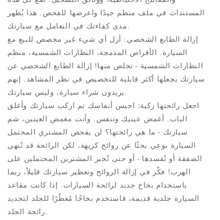
المستندات في ملف منظم جيدًا واعرضها للفحص. هذا يُظهر
مدى كفاءتك في التعامل مع سيارتك.
إزالة الطابع الشخصي: أزل أي شيء غير مخصص للبيع مع
السيارة. الأقراص المدمجة، النظارات الشمسية، منظم
النظارات الشمسية - تخلص منها! إزالة الطابع الشخصي عن
سيارتك يجعلها أكثر قابلية للتخصيص في نظر المشاهد. إنهم
يريدون شراء سيارة، وليس سيارتك.
اجعل رائحتها زكية: احبس أنفاسك ثم اركب سيارتك وأغلق
الباب. أغمض عينيك وتنفس. وأنت مغمض العينين، شم
سيارتك - ما هي رائحتها؟ لن يفحص المشتري المحتمل
السيارة بوعي بحثًا عن روائح كريهة، لكن الرائحة قد تُنهي
الصفقة أو تُفسدها - أو حتى تُجبر المشترين المحتملين على
الهرب! فكّر في إزالة الروائح وتعطير سيارتك قليلاً، ربما
باستخدام بخاخ جديد لرائحة السيارات. إذا كانت مقاعد
السيارة جلدية قديمة، فاستخدم بخاخًا مُعطّرًا للجلد لتجديد
رائحة الجلد.