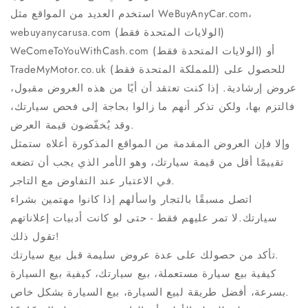
استخدم العديد من المواقع مثل WeBuyAnyCar.com،
webuyanycarusa.com (الولايات المتحدة فقط)
WeComeToYouWithCash.com (الولايات المتحدة فقط) أو
TradeMyMotor.co.uk (للمملكة المتحدة فقط) للحصول على
عروض إرشادية. إذا كنت تعتقد أن أيًا من هذه العروض مقبول،
فالتزم بها، ولكن تذكر أنهم ما زالوا بحاجة إلى فحص سيارتك،
وقد يُخفّضون قيمة العرض.
وإلا فإن العروض المقدمة من المواقع المذكورة أعلاه ستمثل
تقييمًا أقل من قيمة سيارتك، وهو الأمر الذي يجب أن تضعه
في الاعتبار عند التفاوض مع التاجر.
اتصل مسبقًا بالتجار واسألهم إذا كانوا مهتمين بشراء
سيارتك.لا تمر عليهم فقط - حتى لو كانت أدبيات إعلاناتهم
تقول ذلك!
تأكد من حصولك على عدة عروض سليمة قبل بيع سيارتك.
كيفية بيع سيارة مستعملة، بيع سيارتك، كيفية بيع السيارة
بسرعة، أفضل طريقة لبيع السيارة، بيع السيارة بشكل خاص.