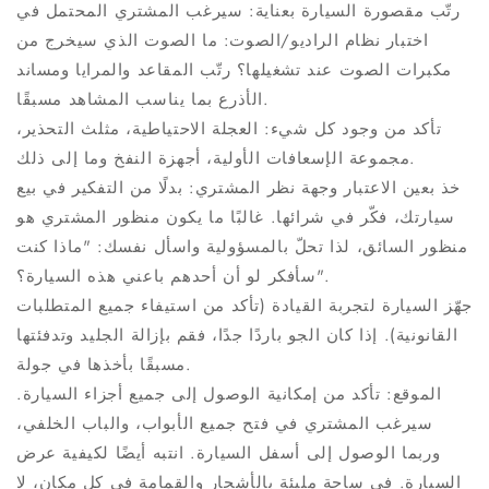
رتّب مقصورة السيارة بعناية: سيرغب المشتري المحتمل في
اختبار نظام الراديو/الصوت: ما الصوت الذي سيخرج من
مكبرات الصوت عند تشغيلها؟ رتّب المقاعد والمرايا ومساند
الأذرع بما يناسب المشاهد مسبقًا.
تأكد من وجود كل شيء: العجلة الاحتياطية، مثلث التحذير،
مجموعة الإسعافات الأولية، أجهزة النفخ وما إلى ذلك.
خذ بعين الاعتبار وجهة نظر المشتري: بدلًا من التفكير في بيع
سيارتك، فكّر في شرائها. غالبًا ما يكون منظور المشتري هو
منظور السائق، لذا تحلّ بالمسؤولية واسأل نفسك: "ماذا كنت
سأفكر لو أن أحدهم باعني هذه السيارة؟".
جهّز السيارة لتجربة القيادة (تأكد من استيفاء جميع المتطلبات
القانونية). إذا كان الجو باردًا جدًا، فقم بإزالة الجليد وتدفئتها
مسبقًا بأخذها في جولة.
الموقع: تأكد من إمكانية الوصول إلى جميع أجزاء السيارة.
سيرغب المشتري في فتح جميع الأبواب، والباب الخلفي،
وربما الوصول إلى أسفل السيارة. انتبه أيضًا لكيفية عرض
السيارة. في ساحة مليئة بالأشجار والقمامة في كل مكان، لا