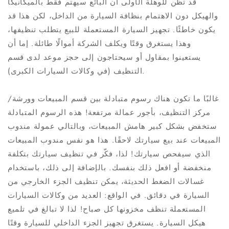
قد تظن للوهلة الأولى أن البائع سيهتم فقط بالميكانيكا
والهيكل دون الاهتمام بنظافة السيارة من الداخل، لكن هذا قد
يكون خاطئًا. تجهيز السيارة المستعملة للبيع يتطلب تنظيفها،
وهذا يستغرق وقتًا ويكلف الشركة أموالًا طائلة. إما أن
يستعينوا بمقاول أو سيحتاجون إلى حجز موعد لدى قسم
التنظيف (في وكالات السيارات الكبرى).
غالبًا ما تكون هناك رسوم متبادلة بين قسم المبيعات وورشة/
مركز التنظيف، بأجور عمالة مرتفعة! هذه الرسوم المتبادلة
ستخفض بشكل كبير هامش المبيعات، وبالتالي عمولة مندوب
المبيعات عند بيع سيارتك لاحقًا. هذا هو نفس مندوب المبيعات
الذي سيفحص سيارتك! لذا، فكّر في تنظيف سيارتك بتكلفة
منخفضة أو افعل ذلك بنفسك. بالإضافة إلى ذلك، باستخدام
غسالات الضغط الحديثة، يمكن تنظيف الجزء الخارجي من
السيارة في دقائق. في الواقع: العديد من وكالات السيارات
المستعملة تنظف مخزونها كل صباح! لذا لا تبالغ في تلميع
هيكل السيارة. يستغرق تجهيز الجزء الداخلي للسيارة وقتًا