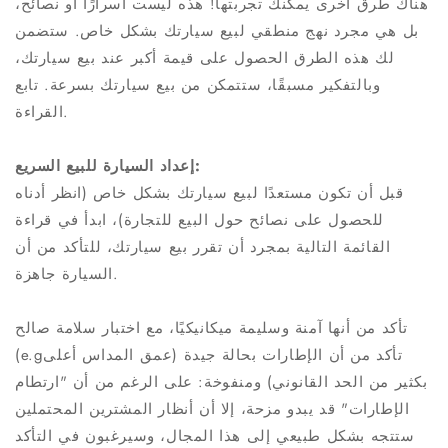
هناك طرق أخرى يمكنك تجربتها! هذه ليست أسرارًا أو نصائح،
بل هي مجرد نهج منطقي لبيع سيارتك بشكل خاص. ستضمن
لك هذه الطرق الحصول على قيمة أكبر عند بيع سيارتك،
وبالتفكير مسبقًا، ستتمكن من بيع سيارتك بسرعة. تابع
القراءة.
إعداد السيارة للبيع السريع:
قبل أن تكون مستعدًا لبيع سيارتك بشكل خاص (انظر أدناه
للحصول على نصائح حول البيع للتجارة)، ابدأ في قراءة
القائمة التالية بمجرد أن تقرر بيع سيارتك، للتأكد من أن
السيارة جاهزة.
تأكد من أنها آمنة وسليمة ميكانيكيًا، مع اختبار سلامة صالح
(e.gتأكد من أن الإطارات بحالة جيدة (عمق المداس أعلى
بكثير من الحد القانوني) ومنفوخة: على الرغم من أن "ارتطام
الإطارات" قد يبدو مزحة، إلا أن أنظار المشترين المحتملين
ستتجه بشكل طبيعي إلى هذا المجال، وسيرغبون في التأكد