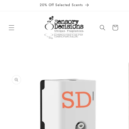
Skip to
20% Off Selected Scents
content
Cart
Skip to
product
information