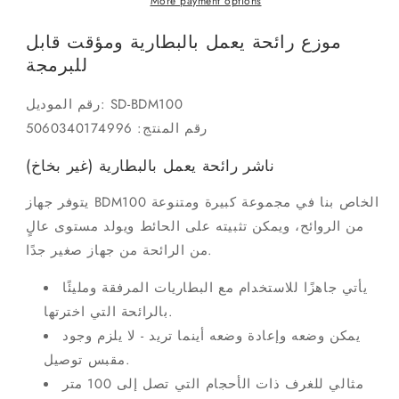
More payment options
رائحة
رائحة
يعمل
يعمل
موزع رائحة يعمل بالبطارية ومؤقت قابل
بالبطارية
بالبطارية
للبرمجة
قابل
قابل
للبرمجة
للبرمجة
رقم الموديل: SD-BDM100
رقم المنتج: 5060340174996
ناشر رائحة يعمل بالبطارية (غير بخاخ)
يتوفر جهاز BDM100 الخاص بنا في مجموعة كبيرة ومتنوعة
من الروائح، ويمكن تثبيته على الحائط ويولد مستوى عالٍ
من الرائحة من جهاز صغير جدًا.
يأتي جاهزًا للاستخدام مع البطاريات المرفقة ومليئًا
بالرائحة التي اخترتها.
يمكن وضعه وإعادة وضعه أينما تريد - لا يلزم وجود
مقبس توصيل.
مثالي للغرف ذات الأحجام التي تصل إلى 100 متر