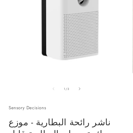
Open
media
1
in
modal
of
1
/
3
Sensory Decisions
ناشر رائحة البطارية - موزع