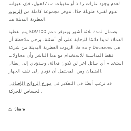
لعدم وجود غازات رذاذ أو مذيبات ماء/كحول، فإن عبواتنا
تدوم لفترة طويلة جدًا. تتوفر مجموعة كاملة من
الزيوت
هنا.
العطرية البديلة
يتم تغطية BDM100 بضمان لمدة ثلاثة أشهر ويتوفر دعم
العملاء لدينا دائمًا للإجابة على أي أسئلة. يرجى ملاحظة أن
الزيوت العطرية البديلة من شركة Sensory Decisions هي
فقط المناسبة للاستخدام مع هذا الناشر وأن محاولات
استخدام أي سائل آخر لن تكون فعالة، وستؤدي إلى إبطال
الضمان ومن المحتمل أن تؤدي إلى تلف الجهاز.
قد ترغب أيضًا في التفكير في
موزع الروائح الإضافي
.
الحساس للحركة
Share