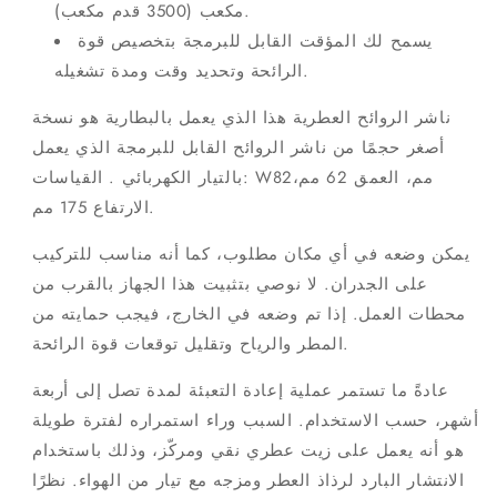
مكعب (3500 قدم مكعب).
يسمح لك المؤقت القابل للبرمجة بتخصيص قوة
الرائحة وتحديد وقت ومدة تشغيله.
ناشر الروائح العطرية هذا الذي يعمل بالبطارية هو نسخة
أصغر حجمًا من ناشر الروائح القابل للبرمجة الذي يعمل
بالتيار الكهربائي
. القياسات: W82مم، العمق 62 مم،
الارتفاع 175 مم.
يمكن وضعه في أي مكان مطلوب، كما أنه مناسب للتركيب
على الجدران. لا نوصي بتثبيت هذا الجهاز بالقرب من
محطات العمل. إذا تم وضعه في الخارج، فيجب حمايته من
المطر والرياح وتقليل توقعات قوة الرائحة.
عادةً ما تستمر عملية إعادة التعبئة لمدة تصل إلى أربعة
أشهر، حسب الاستخدام. السبب وراء استمراره لفترة طويلة
هو أنه يعمل على زيت عطري نقي ومركّز، وذلك باستخدام
الانتشار البارد لرذاذ العطر ومزجه مع تيار من الهواء. نظرًا