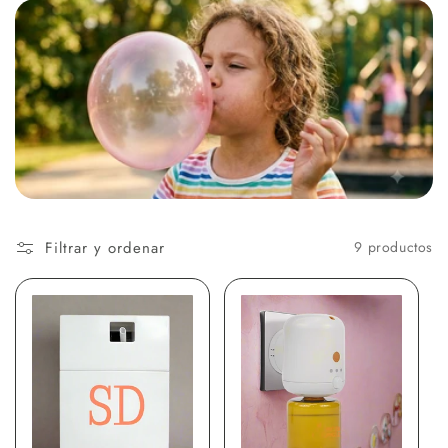
i
ó
n
:
Filtrar y ordenar
9 productos