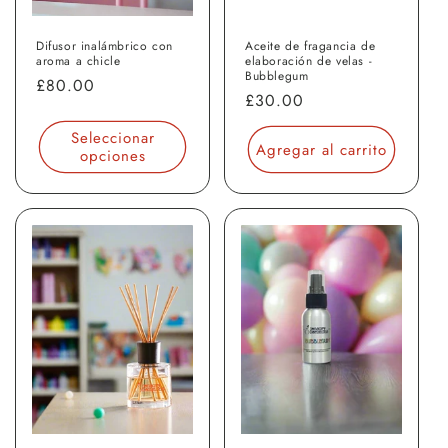
Difusor inalámbrico con
Aceite de fragancia de
aroma a chicle
elaboración de velas -
Bubblegum
Precio
£80.00
Precio
£30.00
habitual
habitual
Seleccionar
Agregar al carrito
opciones