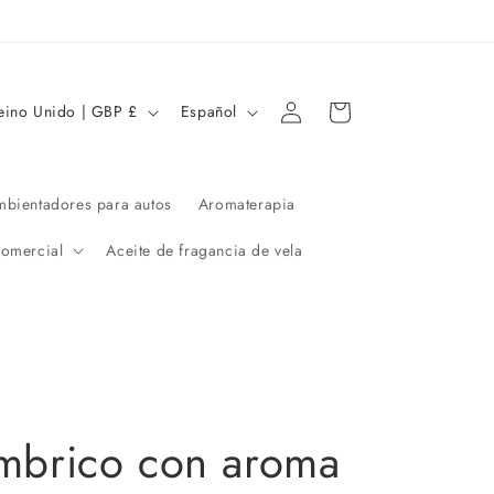
Iniciar
I
Carrito
Reino Unido | GBP £
Español
sesión
d
i
o
bientadores para autos
Aromaterapia
m
comercial
Aceite de fragancia de vela
a
ámbrico con aroma