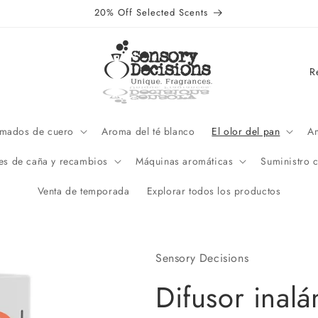
20% Off Selected Scents
P
a
í
s
umados de cuero
Aroma del té blanco
El olor del pan
Am
/
es de caña y recambios
Máquinas aromáticas
Suministro 
r
Venta de temporada
Explorar todos los productos
e
g
i
Sensory Decisions
ó
n
Difusor inal