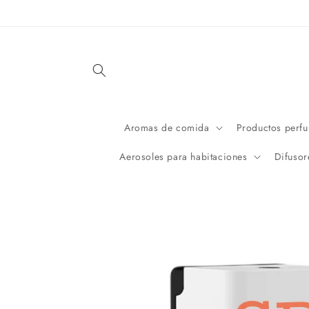
Ir
directamente
al contenido
Aromas de comida
Productos perf
Aerosoles para habitaciones
Difusor
Ir
directamente
a la
información
del producto