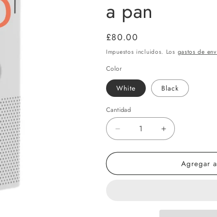
a pan
Precio
£80.00
habitual
Impuestos incluidos. Los
gastos de env
Color
White
Black
Cantidad
Cantidad
Reducir
Aumentar
cantidad
cantidad
para
para
Agregar al
Difusor
Difusor
inalámbrico
inalámbrico
con
con
aroma
aroma
a
a
pan
pan