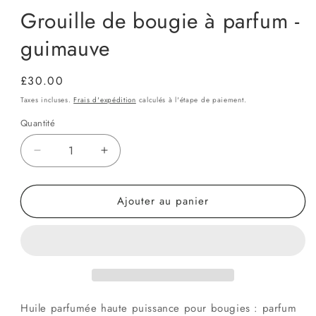
Grouille de bougie à parfum -
guimauve
Prix
£30.00
habituel
Taxes incluses.
Frais d'expédition
calculés à l'étape de paiement.
Quantité
Quantité
Réduire
Augmenter
la
la
quantité
quantité
Ajouter au panier
de
de
Grouille
Grouille
de
de
bougie
bougie
à
à
parfum
parfum
-
-
guimauve
guimauve
Huile parfumée haute puissance pour bougies : parfum