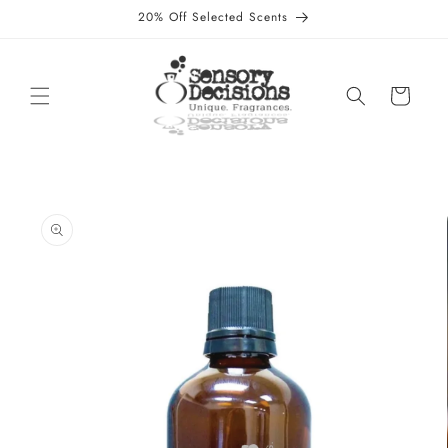
et
20% Off Selected Scents
passer
au
contenu
Panier
Passer aux
informations
produits