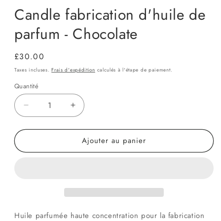
Candle fabrication d'huile de
parfum - Chocolate
Prix
£30.00
habituel
Taxes incluses.
Frais d'expédition
calculés à l'étape de paiement.
Quantité
Quantité
Réduire
Augmenter
la
la
quantité
quantité
Ajouter au panier
de
de
Candle
Candle
fabrication
fabrication
d&#39;huile
d&#39;huile
de
de
parfum
parfum
-
-
Chocolate
Chocolate
Huile parfumée haute concentration pour la fabrication