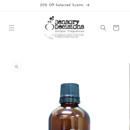
et
20% Off Selected Scents
passer
au
contenu
Panier
Passer aux
informations
produits