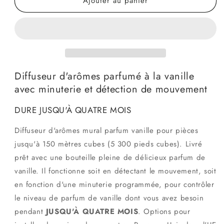
Ajouter au panier
de
de
Diffuseur
Diffuseur
d&#39;arômes
d&#39;arômes
parfumé
parfumé
à
à
la
la
vanille
vanille
Diffuseur d'arômes parfumé à la vanille
avec minuterie et détection de mouvement
DURE JUSQU'À QUATRE MOIS
Diffuseur d'arômes mural parfum vanille pour pièces
jusqu'à 150 mètres cubes (5 300 pieds cubes). Livré
prêt avec une bouteille pleine de délicieux parfum de
vanille. Il fonctionne soit en détectant le mouvement, soit
en fonction d'une minuterie programmée, pour contrôler
le niveau de parfum de vanille dont vous avez besoin
pendant
JUSQU'À QUATRE MOIS
. Options pour