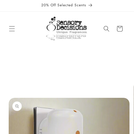
et
20% Off Selected Scents
passer
au
contenu
Panier
Passer aux
informations
produits