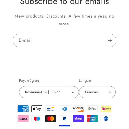
Subscribe to our emails
New products. Discounts. A few times a year, no
more.
E-mail
Pays/région
Langue
Royaume-Uni | GBP £
Français
Moyens
de
paiement