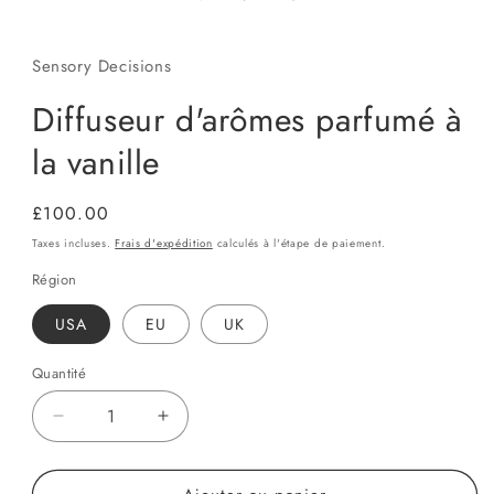
Sensory Decisions
Diffuseur d'arômes parfumé à
la vanille
Prix
£100.00
habituel
Taxes incluses.
Frais d'expédition
calculés à l'étape de paiement.
Région
USA
EU
UK
Quantité
Quantité
Réduire
Augmenter
la
la
quantité
quantité