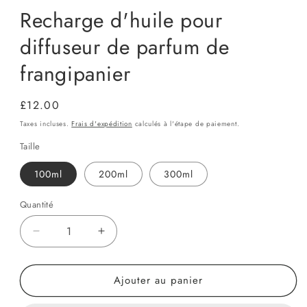
Recharge d'huile pour
diffuseur de parfum de
frangipanier
Prix
£12.00
habituel
Taxes incluses.
Frais d'expédition
calculés à l'étape de paiement.
Taille
100ml
200ml
300ml
Quantité
Quantité
Réduire
Augmenter
la
la
quantité
quantité
Ajouter au panier
de
de
Recharge
Recharge