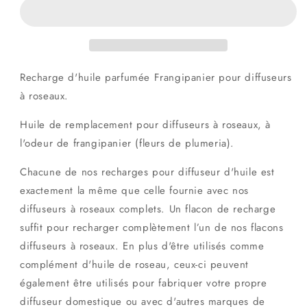
d&#39;huile
d&#39;huile
pour
pour
diffuseur
diffuseur
de
de
parfum
parfum
de
de
Recharge d'huile parfumée Frangipanier pour diffuseurs
frangipanier
frangipanier
à roseaux.
Huile de remplacement pour diffuseurs à roseaux, à
l'odeur de frangipanier (fleurs de plumeria).
Chacune de nos recharges pour diffuseur d'huile est
exactement la même que celle fournie avec nos
diffuseurs à roseaux complets. Un flacon de recharge
suffit pour recharger complètement l’un de nos flacons
diffuseurs à roseaux. En plus d'être utilisés comme
complément d'huile de roseau, ceux-ci peuvent
également être utilisés pour fabriquer votre propre
diffuseur domestique ou avec d'autres marques de