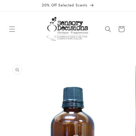
et
20% Off Selected Scents
passer
au
contenu
Panier
Passer aux
informations
produits