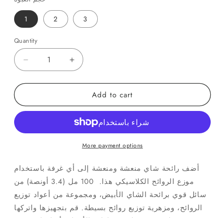
1
2
3
Quantity
Quantity
Decrease
Increase
quantity
quantity
for
for
Add to cart
ناشر
ناشر
معطر
معطر
للغرفة
للغرفة
بالشاي
بالشاي
الأبيض
الأبيض
More payment options
أضف رائحة شاي منعشة ومنعشة إلى أي غرفة باستخدام
موزع الروائح الكلاسيكي هذا. 100 مل (3.4 أونصة) من
سائل قوي برائحة الشاي الأبيض، ومجموعة من أعواد توزيع
الروائح، ومزهرية توزيع روائح بسيطة. قم بتجهيزها واتركها