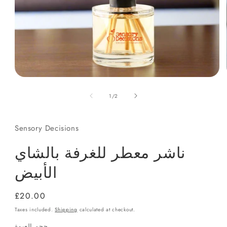
Open
media
of
1
1
/
2
in
modal
Sensory Decisions
ناشر معطر للغرفة بالشاي
الأبيض
Regular
£20.00
price
Taxes included.
Shipping
calculated at checkout.
حجم العبوة