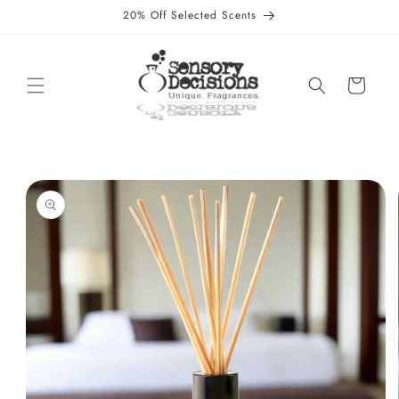
Skip to
20% Off Selected Scents
content
Cart
Skip to
product
information