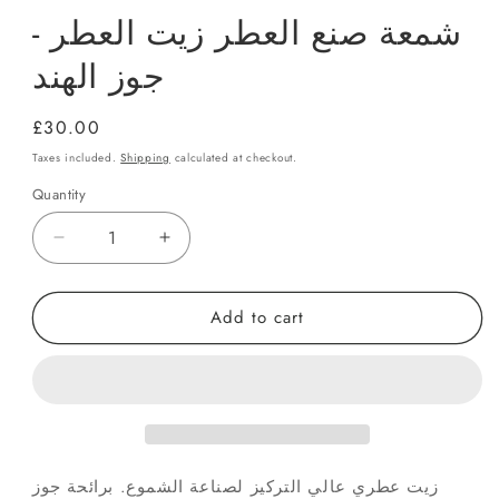
شمعة صنع العطر زيت العطر -
جوز الهند
Regular
£30.00
price
Taxes included.
Shipping
calculated at checkout.
Quantity
Quantity
Decrease
Increase
quantity
quantity
for
for
Add to cart
شمعة
شمعة
صنع
صنع
العطر
العطر
زيت
زيت
العطر
العطر
-
-
جوز
جوز
زيت عطري عالي التركيز لصناعة الشموع. برائحة جوز
الهند
الهند