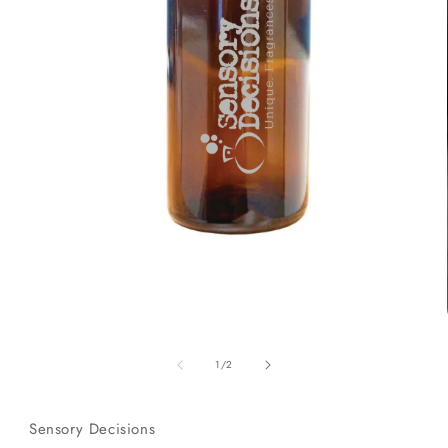
Open
media
of
1
1
/
2
in
modal
Sensory Decisions