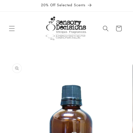
Skip to
20% Off Selected Scents
content
Cart
Skip to
product
information