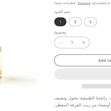
price
o
Taxes included.
Shipping
calculated at
n
حجم العبوة
1
2
3
Quantity
Quantity
Decrease
Increase
quantity
quantity
for
for
Add to
ناشر
ناشر
زيت
زيت
القرفة
القرفة
المعطر
المعطر
. رائحتنا الطبيعية تتحول وتضيف
فئًا حارًا إلى أي منطقة داخلية. 100 مل (3.4 أونصة) من زيت القرفة المعطر،