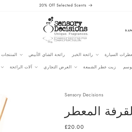
20% Off Selected Scents
C
o
u
n
طرات السيارة
رائحة الخبز
رائحة الشاي الأبيض
المنتجات 
t
موسم
زيت عطر الشمعة
العرض التجاري
آلات الرائحة
r
y
/
Sensory Decisions
r
قرفة المعطر
e
g
Regular
£20.00
i