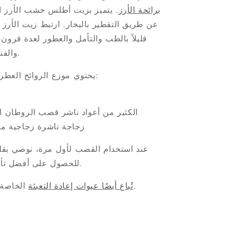
برائحة الأرز
عن طريق التقطير بالبخار. ارتبط زيت الأرز 
قليلاً بالطب والتأمل والعطور لعدة قرون
والفنادق وغرف المعيشة وغرف النوم.
يحتوي موزع الروائح العطرية المصنوع من خشب الأرز على:
الكثير من أعواد ناشر قصب الروطان ال
زجاجة ناشرة زجاجية 
للحصول على أفضل تأثير، وبعد ذلك نادرًا حسب الحاجة.
الخاصة بموزعات القصب بشكل منفصل.
تُباع أيضًا عبوات إعادة التعبئة