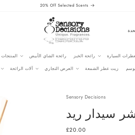
20% Off Selected Scents
C
o
u
n
طرات السيارة
رائحة الخبز
رائحة الشاي الأبيض
المنتجات 
t
موسم
زيت عطر الشمعة
العرض التجاري
آلات الرائحة
r
y
/
Sensory Decisions
r
شر سيدار ريد
e
g
Regular
£20.00
i