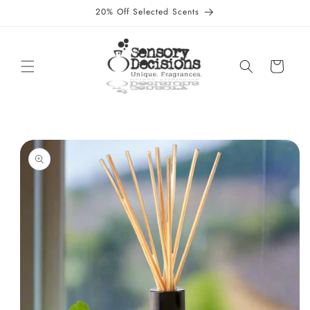
Skip to
20% Off Selected Scents
content
Cart
Skip to
product
information