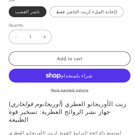
إعادة الملء (زيت الناشر فقط)
ناشر القصب
Quantity
Quantity
Decrease
Increase
quantity
quantity
for
for
Add to cart
أوريجانو
أوريجانو
العطرية
العطرية
العطرية
العطرية
من
من
أوريجانو
أوريجانو
More payment options
زيت الأوريجانو العطري (
أوريجانوم فولجاري
)
جهاز نشر الروائح العطرية: تسخير قوة
الطبيعة
استمتع بالرائحة الترابية القوية لزيت الأوريجانو العطري