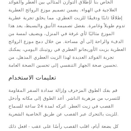
الخاص بنا لإطلاق التوازن المثالي بين العطر والفوائد
العلاجية في الهواء. يضمن تصميم موزع الروائح العطرية
إطلاقًا ثابتًا ودقيقًا للزيت العطري، مما يخلق تجربة عطرية
تدوم طويلاً وغامرة. بفضل تصميمه الأنيق والبسيط، يعد هذا
الموزع مثاليًا لأي غرفة في المنزل، ويضيف لمسة من
الدفء والراحة إلى أي مساحة. من خلال دمج موزع الروائح
العطرية بزيت الأوريجانو العطري في روتينك اليومي، يمكنك
تجربة الفوائد العديدة لهذا الزيت العطري المذهل، من
تحسين صحة الجهاز التنفسي إلى تحسين الصحة العامة.
تعليمات الاستخدام
قم بفك الطوق المزخرف وإزالة سدادة السفر المقاومة
للتسرب من مزهرية الناشر. أعد الطوق إلى مكانه وأدخل
القصب في زيت العطر. اتركه لمدة 24 ساعة للسماح
للزيت بالتحرك عبر القصب عن طريق الخاصية الشعرية.
كل بضعة أيام، اقلب القصب رأسًا على عقب - افعل ذلك