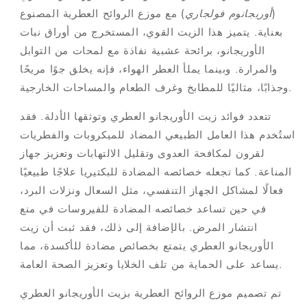
(
أوريجانوم فولجاري
) مع موزع الروائح العطرية المصنوع
بعناية. يتميز هذا الزيت القوي، المستخرج من أوراق نبات
الأوريجانو، برائحة عشبية نفاذة مع لمحات من التوابل
والمرارة. وبينما يملأ العطر الهواء، فإنه يخلق جوًا مريحًا
وجذابًا، مثاليًا للمطابخ وغرف الطعام والمساحات الخارجية.
تتعدد فوائد زيت الأوريجانو العطري وتوثقها الأدلة. فقد
استُخدم هذا العامل الطبيعي المضاد للميكروبات والفطريات
لقرون لمكافحة العدوى وتقليل الالتهابات وتعزيز جهاز
المناعة. كما تجعله خصائصه المضادة للبكتيريا علاجًا طبيعيًا
فعالًا لمشاكل الجهاز التنفسي، مثل السعال ونزلات البرد،
في حين تساعد خصائصه المضادة للفيروسات في منع
انتشار المرض. بالإضافة إلى ذلك، فقد ثبت أن زيت
الأوريجانو العطري يتمتع بخصائص مضادة للأكسدة، مما
يساعد على الحماية من تلف الخلايا وتعزيز الصحة العامة.
تم تصميم موزع الروائح العطرية بزيت الأوريجانو العطري