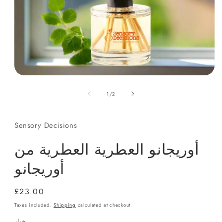
Open
media
of
1
1
/
2
in
modal
Sensory Decisions
أوريجانو العطرية العطرية من
أوريجانو
Regular
£23.00
price
Taxes included.
Shipping
calculated at checkout.
خيار