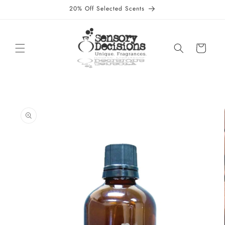
Ir
20% Off Selected Scents
directamente
al contenido
Carrito
Ir
directamente
a la
información
del producto