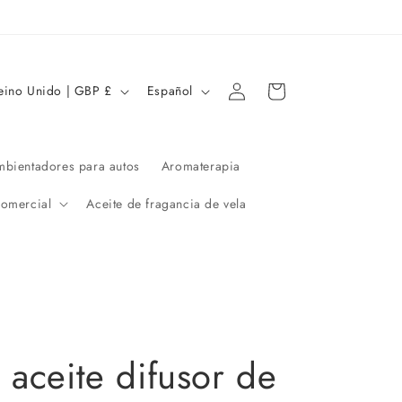
Iniciar
I
Carrito
Reino Unido | GBP £
Español
sesión
d
i
o
bientadores para autos
Aromaterapia
m
comercial
Aceite de fragancia de vela
a
aceite difusor de