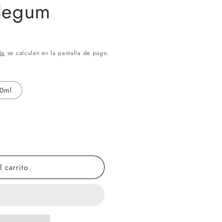
blegum
ío
se calculan en la pantalla de pago.
0ml
 carrito