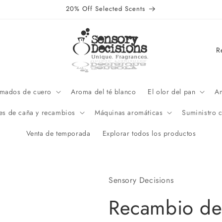
20% Off Selected Scents
P
a
í
s
umados de cuero
Aroma del té blanco
El olor del pan
Am
/
es de caña y recambios
Máquinas aromáticas
Suministro 
r
Venta de temporada
Explorar todos los productos
e
g
i
Sensory Decisions
ó
n
Recambio de 