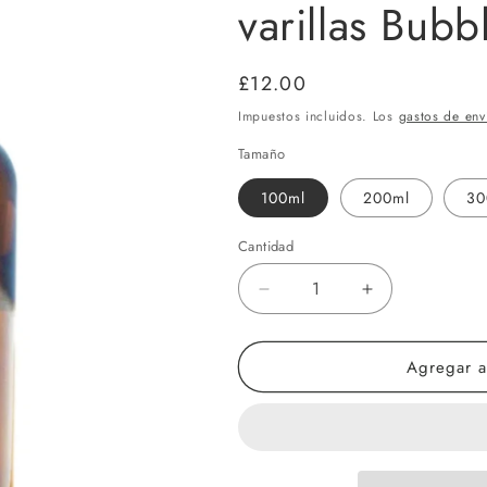
varillas Bub
Precio
£12.00
habitual
Impuestos incluidos. Los
gastos de env
Tamaño
100ml
200ml
30
Cantidad
Cantidad
Reducir
Aumentar
cantidad
cantidad
para
para
Agregar al
Recambio
Recambio
de
de
aceite
aceite
difusor
difusor
de
de
varillas
varillas