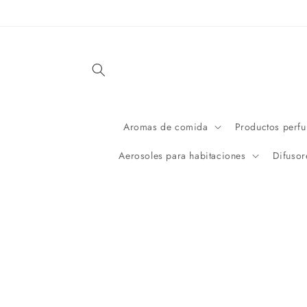
Ir
directamente
al contenido
Aromas de comida
Productos perf
Aerosoles para habitaciones
Difusor
Ir
directamente
a la
información
del producto