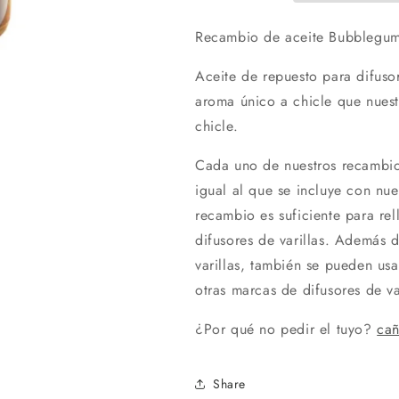
Bubblegum
Bubblegum
Recambio de aceite Bubblegum p
Aceite de repuesto para difuso
aroma único a chicle que nues
chicle.
Cada uno de nuestros recambio
igual al que se incluye con nues
recambio es suficiente para re
difusores de varillas. Además 
varillas, también se pueden usa
otras marcas de difusores de var
¿Por qué no pedir el tuyo?
cañ
Share