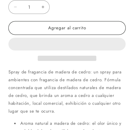
Reducir
Aumentar
cantidad
cantidad
para
para
Agregar al carrito
Aroma
Aroma
a
a
cedro
cedro
Spray de fragancia de madera de cedro: un spray para
ambientes con fragancia de madera de cedro. Fórmula
concentrada que utiliza destilados naturales de madera
de cedro, que brinda un aroma a cedro a cualquier
habitación, local comercial, exhibición o cualquier otro
lugar que se te ocurra.
Aroma natural a madera de cedro: el olor único y