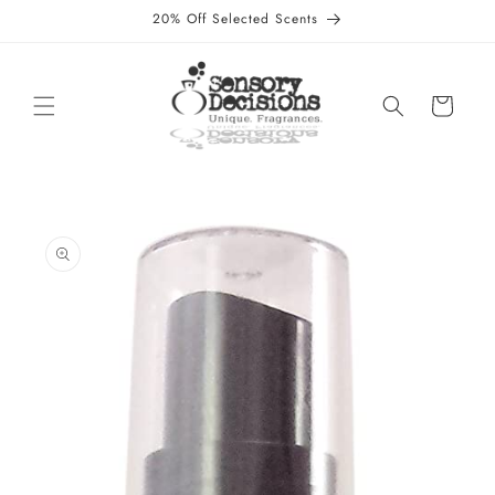
Ir
20% Off Selected Scents
directamente
al contenido
Carrito
Ir
directamente
a la
información
del producto