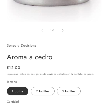
Abrir
elemento
de
multimedia
1
/
5
1
en
una
ventana
Sensory Decisions
modal
Aroma a cedro
Precio
£12.00
habitual
Impuestos incluidos. Los
gastos de envío
se calculan en la pantalla de pago.
Tamaño
1 bottle
2 bottles
3 bottles
Cantidad
Cantidad