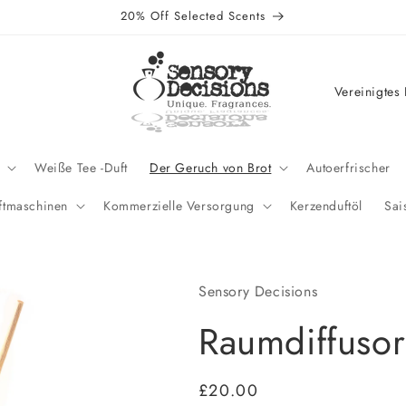
20% Off Selected Scents
L
a
n
d
Weiße Tee -Duft
Der Geruch von Brot
Autoerfrischer
/
ftmaschinen
Kommerzielle Versorgung
Kerzenduftöl
Sai
R
e
g
Sensory Decisions
i
Raumdiffusor
o
n
Normaler
£20.00