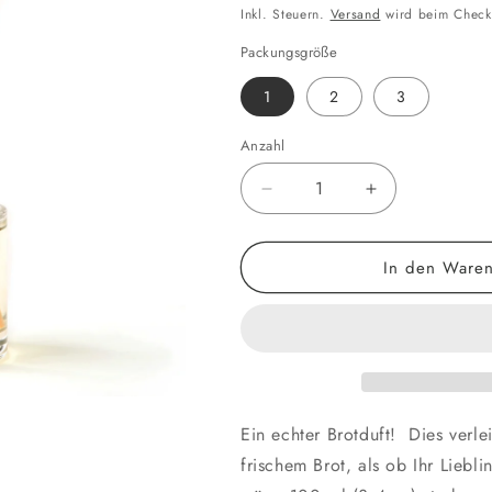
Preis
Inkl. Steuern.
Versand
wird beim Check
Packungsgröße
1
2
3
Anzahl
Anzahl
Verringere
Erhöhe
die
die
Menge
Menge
In den Waren
für
für
Raumdiffusor
Raumdiffusor
mit
mit
Brotduft
Brotduft
Ein echter Brotduft! Dies verl
frischem Brot, als ob Ihr Lieb