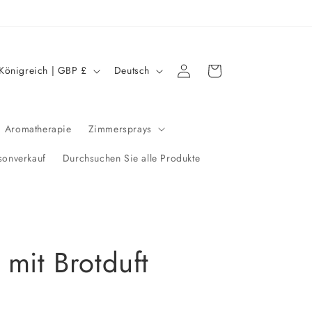
S
Einloggen
Warenkorb
Vereinigtes Königreich | GBP £
Deutsch
p
r
a
Aromatherapie
Zimmersprays
c
sonverkauf
Durchsuchen Sie alle Produkte
h
e
 mit Brotduft