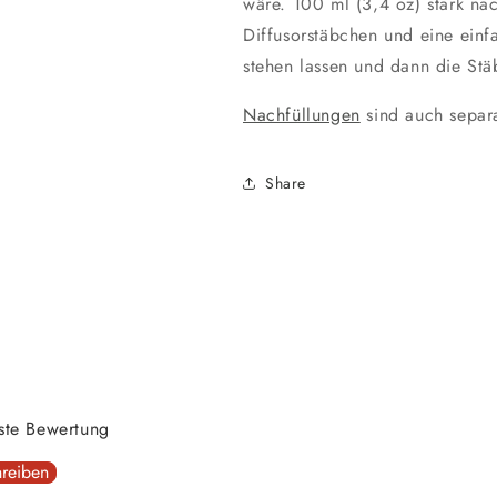
wäre. 100 ml (3,4 oz) stark nac
Diffusorstäbchen und eine einf
stehen lassen und dann die S
Nachfüllungen
sind auch separa
Share
rste Bewertung
reiben