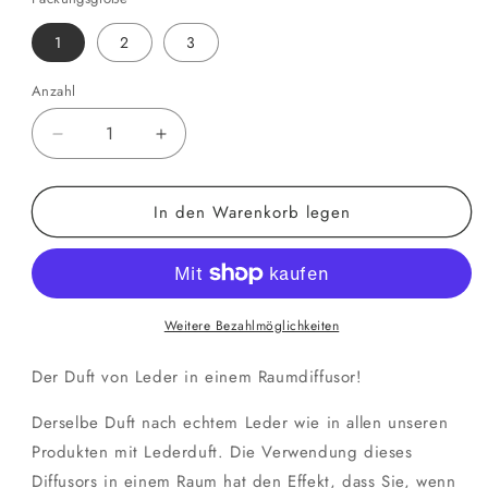
1
2
3
Anzahl
Anzahl
Verringere
Erhöhe
die
die
Menge
Menge
In den Warenkorb legen
für
für
Duftender
Duftender
Raumdiffusor
Raumdiffusor
aus
aus
Leder
Leder
Weitere Bezahlmöglichkeiten
Der Duft von Leder in einem Raumdiffusor!
Derselbe Duft nach echtem Leder wie in allen unseren
Produkten mit Lederduft. Die Verwendung dieses
Diffusors in einem Raum hat den Effekt, dass Sie, wenn