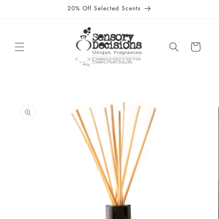
Direkt
20% Off Selected Scents
zum
Inhalt
Warenkorb
oduktinformationen
ringen