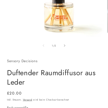
Medien
1
von
in
1
/
2
Modal
öffnen
Sensory Decisions
Duftender Raumdiffusor aus
Leder
Normaler
£20.00
Preis
Inkl. Steuern.
Versand
wird beim Checkout berechnet
Packungsgröße