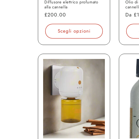
Diffusore elettrico profumato
Olio di
alla cannella
cannell
Prezzo
£200.00
Prezz
Da
£
di
di
listino
listin
Scegli opzioni