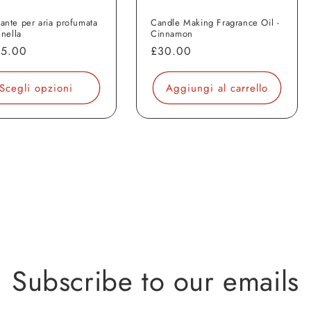
ante per aria profumata
Candle Making Fragrance Oil -
nnella
Cinnamon
o
15.00
Prezzo
£30.00
di
o
listino
Scegli opzioni
Aggiungi al carrello
Subscribe to our emails