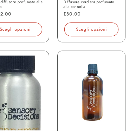
 diffusore profumato alla
Diffusore cordless profumato
a
alla cannella
o
12.00
Prezzo
£80.00
di
o
listino
Scegli opzioni
Scegli opzioni