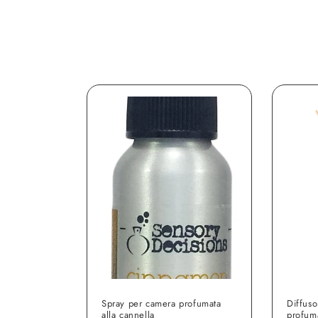
:
Spray per camera profumata
Diffuso
alla cannella
profuma