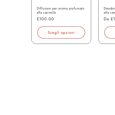
Diffusore per aroma profumato
Deodor
alla cannella
alla ca
Prezzo
£100.00
Prezz
Da
£
di
di
listino
listin
Scegli opzioni