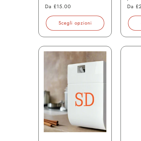
Prezzo
Da
£15.00
Prezz
Da
£
di
di
listino
listin
Scegli opzioni