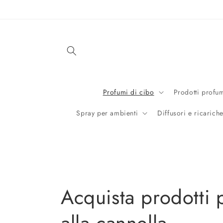
Vai
direttamente
ai contenuti
Profumi di cibo
Prodotti profum
Spray per ambienti
Diffusori e ricarich
C
Acquista prodotti 
o