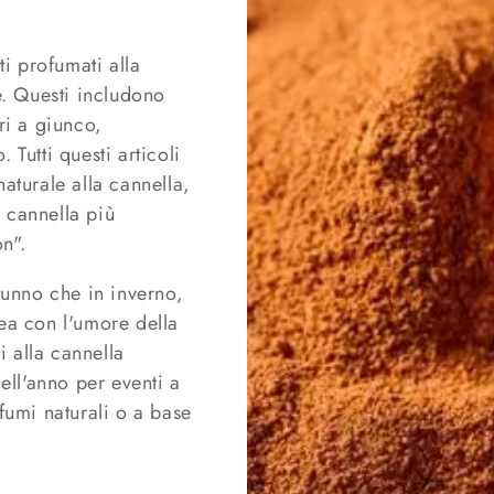
o
g
i profumati alla
r
e. Questi includono
a
ri a giunco,
 Tutti questi articoli
f
aturale alla cannella,
i
a cannella più
c
on".
a
tunno che in inverno,
ea con l'umore della
i alla cannella
dell'anno per eventi a
fumi naturali o a base