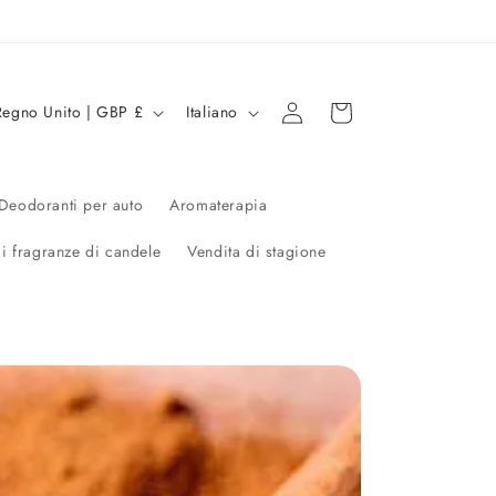
L
Accedi
Carrello
Regno Unito | GBP £
Italiano
i
n
g
Deodoranti per auto
Aromaterapia
u
di fragranze di candele
Vendita di stagione
a