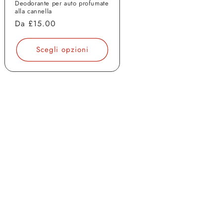
Deodorante per auto profumate
alla cannella
Prezzo
Da
£15.00
di
listino
Scegli opzioni