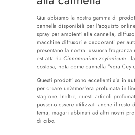
alla cannella
l
Qui abbiamo la nostra gamma di prodott
cannella disponibili per l'acquisto onlin
l
spray per ambienti alla cannella, diffuso
e
macchine diffusori e deodoranti per auto.
presentano la nostra lussuosa fragranza n
z
estratta da
Cinnamonium zeylanicum
- l
costosa, nota come cannella "vera Ceyl
i
Questi prodotti sono eccellenti sia in au
per creare un'atmosfera profumata in lin
o
stagione. Inoltre, questi articoli profumat
n
possono essere utilizzati anche il resto 
tema, magari abbinati ad altri nostri pro
e
di cibo.