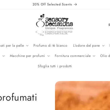
20% Off Selected Scents
P
a
e
s
ati per la pelle
Profumo di tè bianco
L'odore del pane
e
e
Macchine per profumi
Fornitura commerciale
Olio 
/
Sfoglia tutti i prodotti
A
r
e
a
profumati
g
e