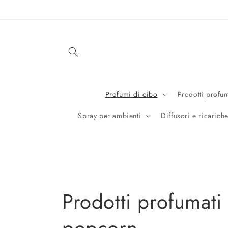
Vai
direttamente
ai contenuti
Profumi di cibo
Prodotti profum
Spray per ambienti
Diffusori e ricarich
C
Prodotti profumati
o