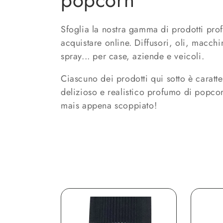
popcorn
l
Sfoglia la nostra gamma di prodotti pro
acquistare online. Diffusori, oli, macch
l
spray... per case, aziende e veicoli.
e
Ciascuno dei prodotti qui sotto è caratte
delizioso e realistico profumo di popcor
z
mais appena scoppiato!
i
o
n
e