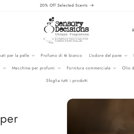
20% Off Selected Scents
P
a
e
s
ati per la pelle
Profumo di tè bianco
L'odore del pane
e
e
Macchine per profumi
Fornitura commerciale
Olio 
/
Sfoglia tutti i prodotti
A
r
e
a
 per
g
e