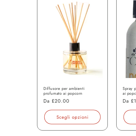
Diffusore per ambienti
Spray 
profumato ai popcorn
ai pop
Prezzo
Da
£20.00
Prezz
Da
£
di
di
listino
listin
Scegli opzioni