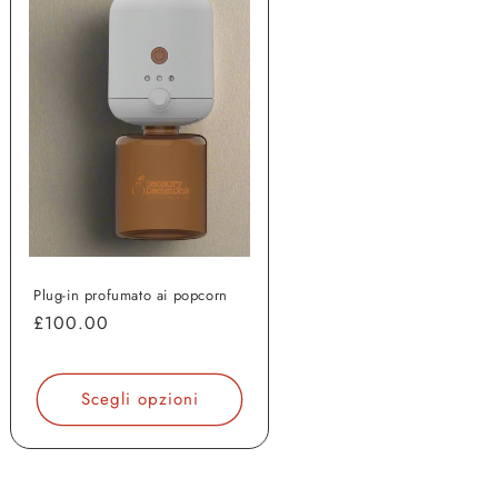
Plug-in profumato ai popcorn
Prezzo
£100.00
di
listino
Scegli opzioni