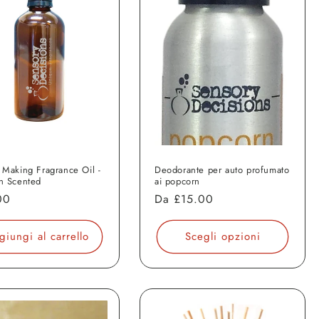
 Making Fragrance Oil -
Deodorante per auto profumato
n Scented
ai popcorn
o
00
Prezzo
Da
£15.00
di
o
listino
giungi al carrello
Scegli opzioni