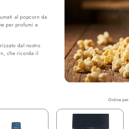
o
g
fumati al popcorn da
r
ine per profumi e
a
f
rizzato dal nostro
i
n, che ricorda il
c
a
Ordina per