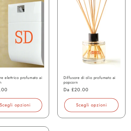
re elettrico profumato ai
Diffusore di olio profumato ai
n
popcorn
o
.00
Prezzo
Da
£20.00
di
o
listino
Scegli opzioni
Scegli opzioni