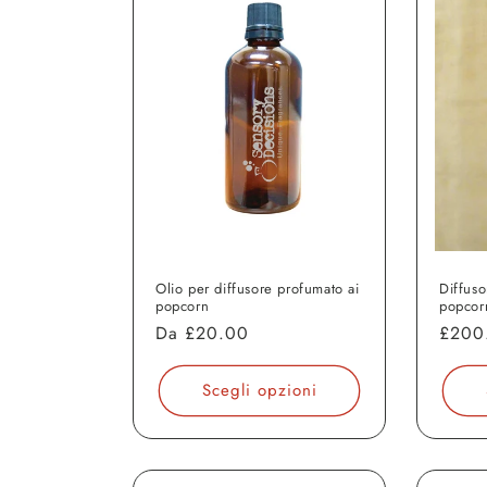
Olio per diffusore profumato ai
Diffuso
popcorn
popcor
Prezzo
Da
£20.00
Prezz
£200
di
di
listino
listin
Scegli opzioni