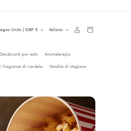
L
Accedi
Carrello
Regno Unito | GBP £
Italiano
i
n
g
Deodoranti per auto
Aromaterapia
u
di fragranze di candele
Vendita di stagione
a