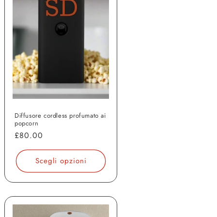
Diffusore cordless profumato ai
popcorn
Prezzo
£80.00
di
listino
Scegli opzioni