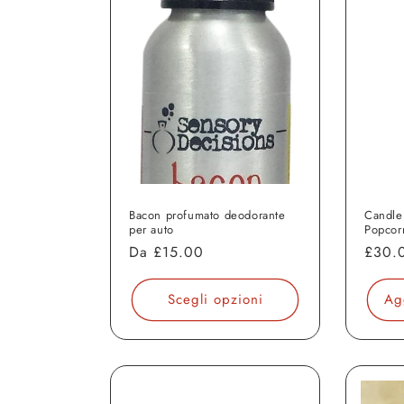
:
Bacon profumato deodorante
Candle
per auto
Popcor
Prezzo
Da
£15.00
Prezz
£30.
di
di
listino
listin
Scegli opzioni
Ag