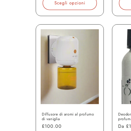
listino
listin
Scegli opzioni
Diffusore di aromi al profumo
Deodor
di vaniglia
profuma
Prezzo
£100.00
Prezz
Da
£