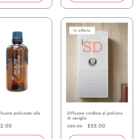
In offerta
ffusore profumato alla
Diffusore cordless al profumo
a
di vaniglia
o
12.00
Prezzo
Prezzo
£55.00
£80.00
di
scontato