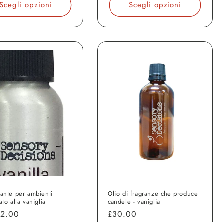
o
listino
Scegli opzioni
Scegli opzioni
ante per ambienti
Olio di fragranze che produce
to alla vaniglia
candele - vaniglia
o
12.00
Prezzo
£30.00