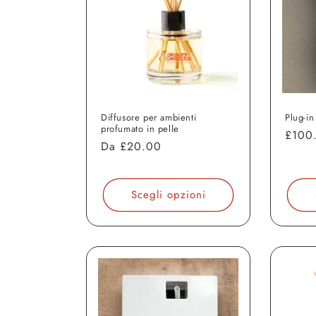
Diffusore per ambienti
Plug-in
profumato in pelle
Prezz
£100
Prezzo
Da
£20.00
di
di
listin
listino
Scegli opzioni