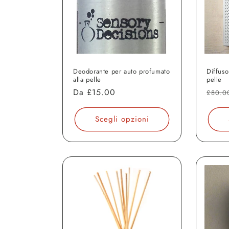
:
Deodorante per auto profumato
Diffuso
alla pelle
pelle
Prezzo
Da
£15.00
Prezz
£80.0
di
di
listino
listin
Scegli opzioni