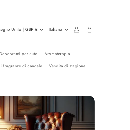
L
Accedi
Carrello
Regno Unito | GBP £
Italiano
i
n
g
Deodoranti per auto
Aromaterapia
u
di fragranze di candele
Vendita di stagione
a