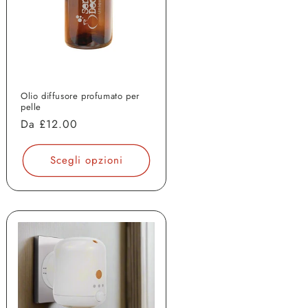
Olio diffusore profumato per
pelle
Prezzo
Da
£12.00
di
listino
Scegli opzioni