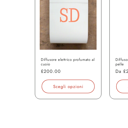
Diffusore elettrico profumato al
Diffuso
cuoio
pelle
Prezzo
£200.00
Prezz
Da
£
di
di
listino
listin
Scegli opzioni