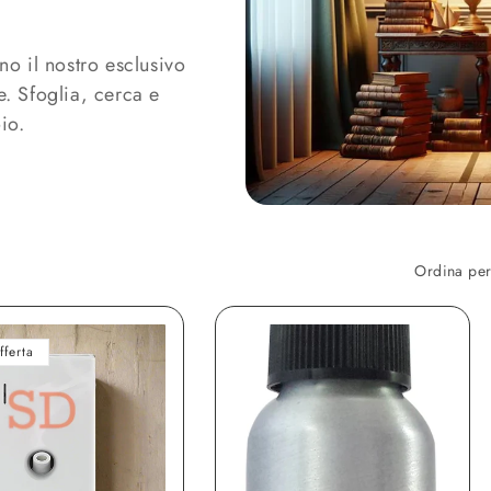
o
g
no il nostro esclusivo
r
e. Sfoglia, cerca e
a
io.
f
i
c
a
Ordina per
fferta