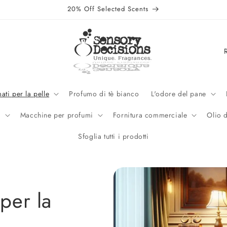
20% Off Selected Scents
P
a
e
s
ati per la pelle
Profumo di tè bianco
L'odore del pane
e
e
Macchine per profumi
Fornitura commerciale
Olio 
/
Sfoglia tutti i prodotti
A
r
e
a
per la
g
e