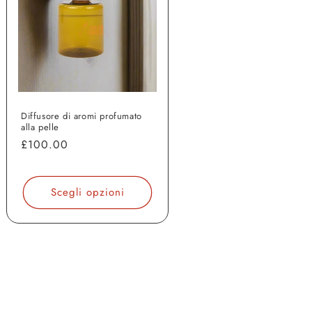
Diffusore di aromi profumato
alla pelle
Prezzo
£100.00
di
listino
Scegli opzioni