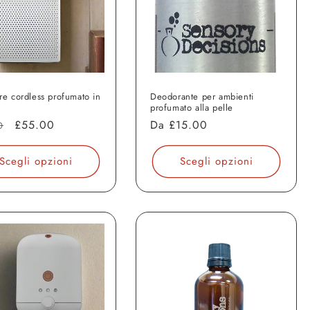
re cordless profumato in
Deodorante per ambienti
profumato alla pelle
o
Prezzo
£55.00
Prezzo
Da
£15.00
0
scontato
di
o
listino
Scegli opzioni
Scegli opzioni