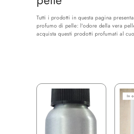
pelle
l
Tutti i prodotti in questa pagina presenta
profumo di pelle: l'odore della vera pell
l
acquista questi prodotti profumati al cuo
e
z
i
o
In o
n
e