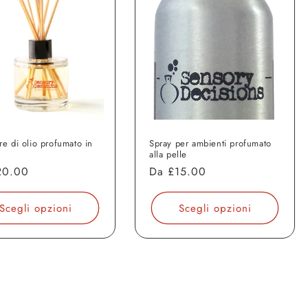
re di olio profumato in
Spray per ambienti profumato
alla pelle
o
20.00
Prezzo
Da
£15.00
di
o
listino
Scegli opzioni
Scegli opzioni