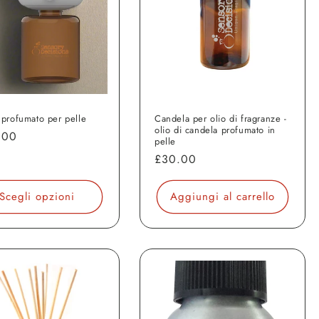
 profumato per pelle
Candela per olio di fragranze -
olio di candela profumato in
o
.00
pelle
Prezzo
£30.00
o
di
listino
Scegli opzioni
Aggiungi al carrello