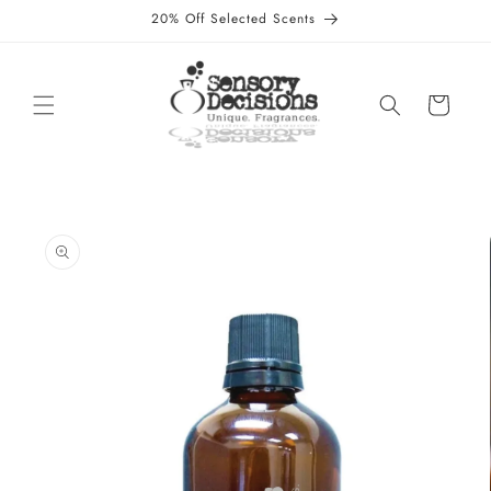
Direkt
20% Off Selected Scents
zum
Inhalt
Warenkorb
oduktinformationen
ringen