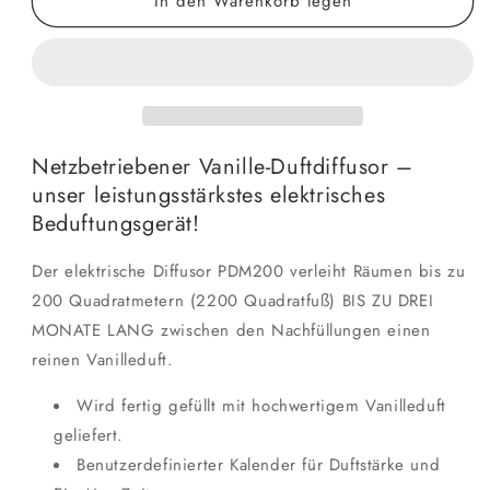
In den Warenkorb legen
für
für
Elektrischer
Elektrischer
Diffusor
Diffusor
mit
mit
Vanilleduft
Vanilleduft
Netzbetriebener Vanille-Duftdiffusor –
unser leistungsstärkstes elektrisches
Beduftungsgerät!
Der elektrische Diffusor PDM200 verleiht Räumen bis zu
200 Quadratmetern (2200 Quadratfuß) BIS ZU DREI
MONATE LANG zwischen den Nachfüllungen einen
reinen Vanilleduft.
Wird fertig gefüllt mit hochwertigem Vanilleduft
geliefert.
Benutzerdefinierter Kalender für Duftstärke und