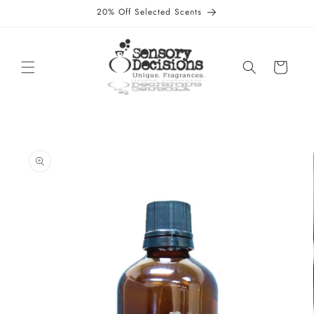
Direkt
20% Off Selected Scents
zum
Inhalt
Warenkorb
oduktinformationen
ringen