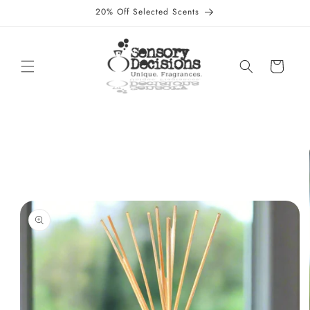
Vai
20% Off Selected Scents
direttamente
ai contenuti
Carrello
Passa alle
informazioni
sul prodotto