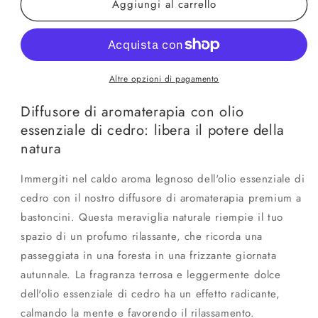
Aggiungi al carrello
Diffusore
Diffusore
di
di
canna
canna
aromaterapia
aromaterapia
dell&#39;olio
dell&#39;olio
essenziale
essenziale
Altre opzioni di pagamento
cedro
cedro
Diffusore di aromaterapia con olio
essenziale di cedro: libera il potere della
natura
Immergiti nel caldo aroma legnoso dell'olio essenziale di
cedro con il nostro diffusore di aromaterapia premium a
bastoncini. Questa meraviglia naturale riempie il tuo
spazio di un profumo rilassante, che ricorda una
passeggiata in una foresta in una frizzante giornata
autunnale. La fragranza terrosa e leggermente dolce
dell'olio essenziale di cedro ha un effetto radicante,
calmando la mente e favorendo il rilassamento.