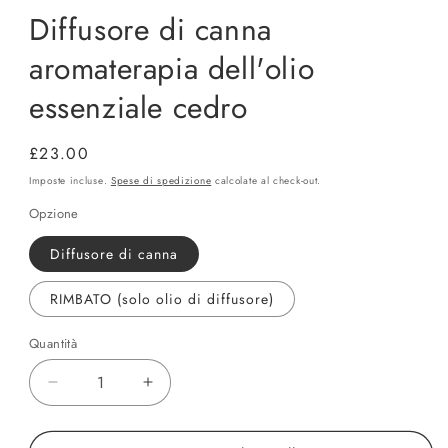
Diffusore di canna
aromaterapia dell'olio
essenziale cedro
Prezzo
£23.00
di
Imposte incluse.
Spese di spedizione
calcolate al check-out.
listino
Opzione
Diffusore di canna
RIMBATO (solo olio di diffusore)
Quantità
Quantità
Diminuisci
Aumenta
quantità
quantità
per
per