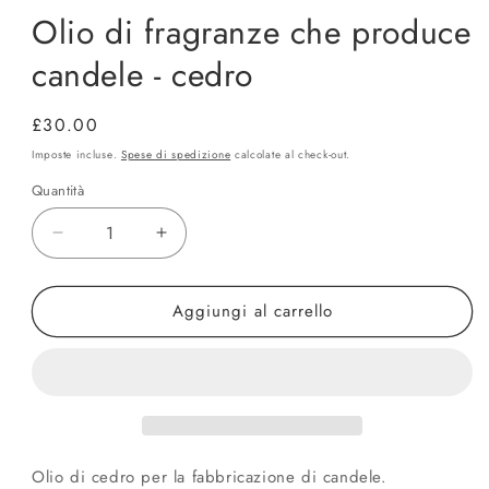
Olio di fragranze che produce
candele - cedro
Prezzo
£30.00
di
Imposte incluse.
Spese di spedizione
calcolate al check-out.
listino
Quantità
Quantità
Diminuisci
Aumenta
quantità
quantità
per
per
Aggiungi al carrello
Olio
Olio
di
di
fragranze
fragranze
che
che
produce
produce
candele
candele
-
-
cedro
cedro
Olio di cedro per la fabbricazione di candele.