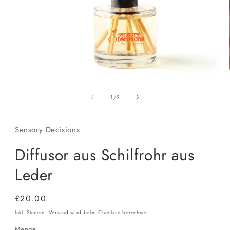
Medien
1
von
in
1
/
3
Modal
öffnen
Sensory Decisions
Diffusor aus Schilfrohr aus
Leder
Normaler
£20.00
Preis
Inkl. Steuern.
Versand
wird beim Checkout berechnet
Menge