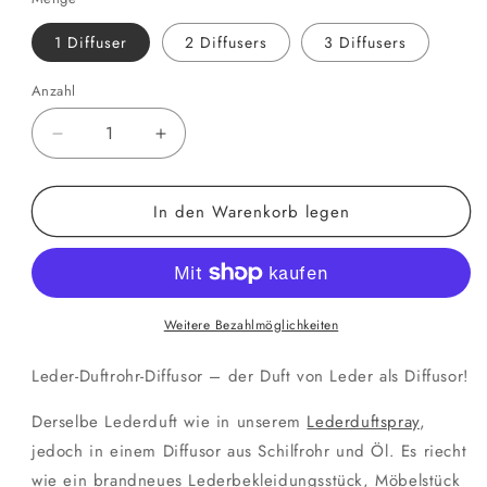
1 Diffuser
2 Diffusers
3 Diffusers
Anzahl
Anzahl
Verringere
Erhöhe
die
die
Menge
Menge
In den Warenkorb legen
für
für
Diffusor
Diffusor
aus
aus
Schilfrohr
Schilfrohr
aus
aus
Leder
Leder
Weitere Bezahlmöglichkeiten
Leder-Duftrohr-Diffusor – der Duft von Leder als Diffusor!
Derselbe Lederduft wie in unserem
Lederduftspray
,
jedoch in einem Diffusor aus Schilfrohr und Öl. Es riecht
wie ein brandneues Lederbekleidungsstück, Möbelstück