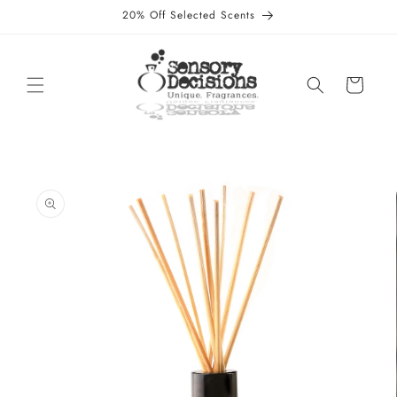
Direkt
20% Off Selected Scents
zum
Inhalt
Warenkorb
oduktinformationen
ringen