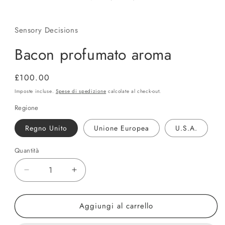
Sensory Decisions
Bacon profumato aroma
Prezzo
£100.00
di
Imposte incluse.
Spese di spedizione
calcolate al check-out.
listino
Regione
Regno Unito
Unione Europea
U.S.A.
Quantità
Quantità
Diminuisci
Aumenta
quantità
quantità
per
per
Aggiungi al carrello
Bacon
Bacon
profumato
profumato