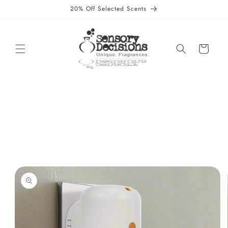
Vai
20% Off Selected Scents
direttamente
ai contenuti
Carrello
Passa alle
informazioni
sul prodotto